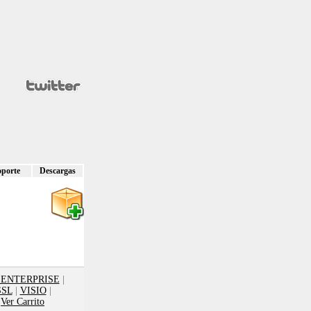
oporte
Descargas
 ENTERPRISE
|
SSL
|
VISIO
|
|
Ver Carrito