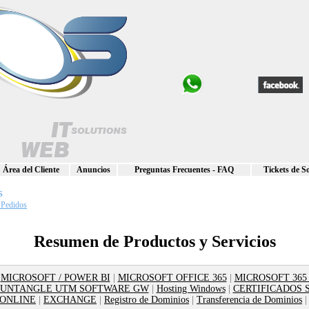
Área del Cliente
Anuncios
Preguntas Frecuentes - FAQ
Tickets de S
s
 Pedidos
Resumen de Productos y Servicios
|
MICROSOFT / POWER BI
|
MICROSOFT OFFICE 365
|
MICROSOFT 365
 UNTANGLE UTM SOFTWARE GW
|
Hosting Windows
|
CERTIFICADOS 
 ONLINE
|
EXCHANGE
|
Registro de Dominios
|
Transferencia de Dominios